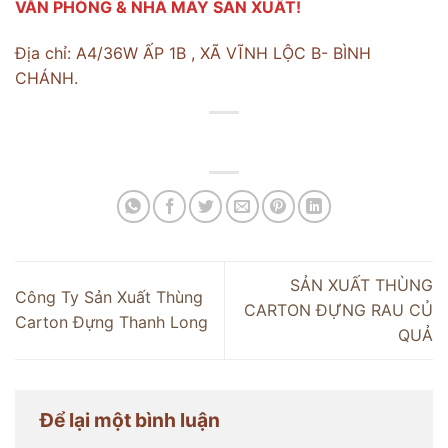
VĂN PHÒNG & NHÀ MÁY SẢN XUẤT!
Địa chỉ: A4/36W ẤP 1B , XÃ VĨNH LỘC B- BÌNH
CHÁNH.
SẢN XUẤT THÙNG
Công Ty Sản Xuất Thùng
CARTON ĐỰNG RAU CỦ
Carton Đựng Thanh Long
QUẢ
Để lại một bình luận