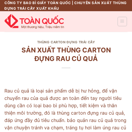
Skip
CÔNG TY BAO BÌ GIẤY TOÀN QUỐC | CHUYÊN SẢN XUẤT THÙNG
ĐỰNG TRÁI CÂY XUẤT KHẨU
to
content
THÙNG CARTON ĐỰNG TRÁI CÂY
SẢN XUẤT THÙNG CARTON
ĐỰNG RAU CỦ QUẢ
Rau củ quả là loại sản phẩm dễ bị hư hỏng, để vận
chuyển rau của quả được an toàn đến tay người tiêu
dùng cần có loại bao bì phù hợp, tiết kiệm và thân
thiện môi trường, đó là thùng carton đựng rau củ quả,
đáp ứng đầy đủ tiêu chuẩn. bảo quản rau củ quả trong
vận chuyện tránh va chạm, tráng tụ hơi làm úng rau củ