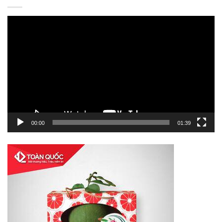
Trình
chơi
Video
00:00
01:39