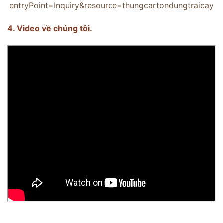
entryPoint=Inquiry&resource=thungcartondungtraicay
4. Video về chúng tôi.