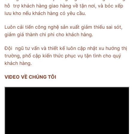
hỗ trợ khách hàng giao hàng về tận nơi, và bóc xếp
lưu kho nếu khách hàng có yêu cầu.
Luôn cải tiến công nghệ sản xuất giảm thiếu sai sót,
giảm giá thành chi phi cho khách hàng.
Đội ngũ tư vấn và thiết kế luôn cập nhật xu hướng thị
trường, phố cập kiến thức phục vụ tận tình cho quý
khách hàng.
VIDEO VỀ CHÚNG TÔI