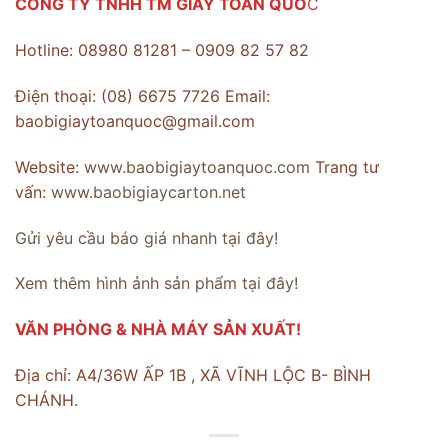
CÔNG TY TNHH TM GIẤY TOÀN QUỐ
C
Hotline: 08980 81281 – 0909 82 57 82
Điện thoại: (08) 6675 7726 Email:
baobigiaytoanquoc@gmail.com
Website:
www.baobigiaytoanquoc.com
Trang tư
vấn:
www.baobigiaycarton.net
Gửi yêu cầu báo giá nhanh tại đây!
Xem thêm hình ảnh sản phẩm tại đây!
VĂN PHÒNG & NHÀ MÁY SẢN XUẤT!
Địa chỉ: A4/36W ẤP 1B , XÃ VĨNH LỘC B- BÌNH
CHÁNH.