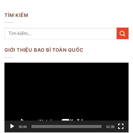
TÌM KIẾM
GIỚI THIỆU BAO BÌ TOÀN QUỐC
Trình
chơi
Video
00:00
01:39