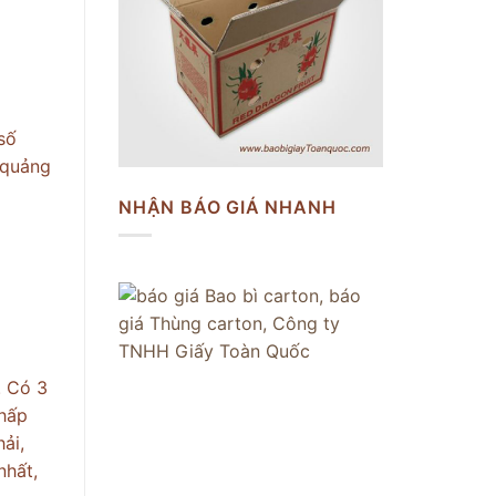
số
 quảng
NHẬN BÁO GIÁ NHANH
. Có 3
thấp
ải,
nhất,