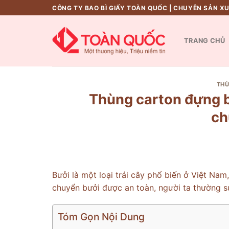
Skip
CÔNG TY BAO BÌ GIẤY TOÀN QUỐC | CHUYÊN SẢN X
to
content
TRANG CHỦ
THÙ
Thùng carton đựng b
ch
Bưởi là một loại trái cây phổ biến ở Việt Nam
chuyển bưởi được an toàn, người ta thường s
Tóm Gọn Nội Dung