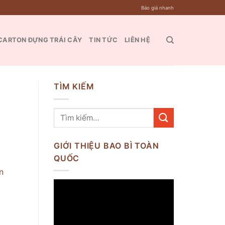
Báo giá nhanh
CARTON ĐỰNG TRÁI CÂY
TIN TỨC
LIÊN HỆ
TÌM KIẾM
GIỚI THIỆU BAO BÌ TOÀN
QUỐC
n
Trình
chơi
Video