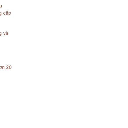
u
g cấp
g và
hơn 20