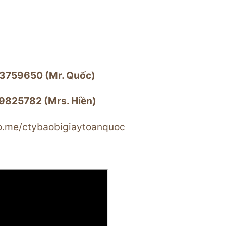
3759650 (Mr. Quốc)
825782 (Mrs. Hiền)
lo.me/ctybaobigiaytoanquoc