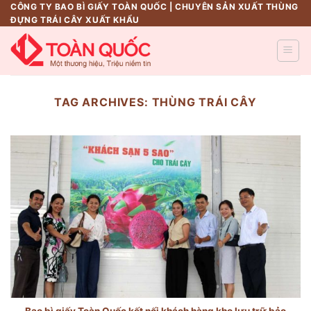
Skip
CÔNG TY BAO BÌ GIẤY TOÀN QUỐC | CHUYÊN SẢN XUẤT THÙNG
ĐỰNG TRÁI CÂY XUẤT KHẨU
to
content
TAG ARCHIVES:
THÙNG TRÁI CÂY
Bao bì giấy Toàn Quốc kết nối khách hàng kho lưu trữ bảo