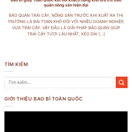
quản nông sản hiện đại
BẢO QUẢN TRÁI CÂY, NÔNG SẢN TRƯỚC KHI XUẤT RA THỊ
TRƯỜNG LÀ BÀI TOÁN KHÓ ĐỐI VỚI NHIỀU DOANH NGHIỆP,
VỰA TRÁI CÂY. VẬY ĐÂU LÀ GIẢI PHÁP BẢO QUẢN GIÚP
TRÁI CÂY TƯƠI LÂU NHẤT, KÉO DÀI [...]
TÌM KIẾM
GIỚI THIỆU BAO BÌ TOÀN QUỐC
Trình
chơi
Video