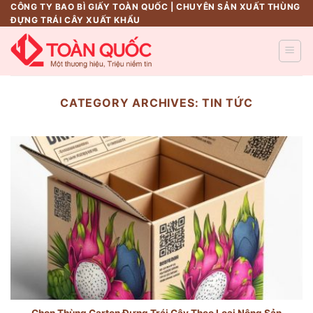
Skip
CÔNG TY BAO BÌ GIẤY TOÀN QUỐC | CHUYÊN SẢN XUẤT THÙNG
ĐỰNG TRÁI CÂY XUẤT KHẨU
to
content
CATEGORY ARCHIVES:
TIN TỨC
Chọn Thùng Carton Đựng Trái Cây Theo Loại Nông Sản