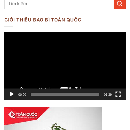
GIỚI THIỆU BAO BÌ TOÀN QUỐC
Trình
chơi
Video
00:00
01:39